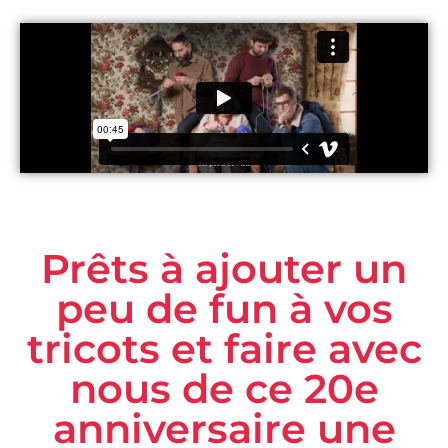
Prêts à ajouter un
peu de fun à vos
tricots et faire avec
nous de ce 20e
anniversaire une