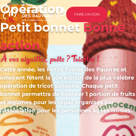
Opération
FAIRE UN DON
Petit bonnet
Bonne
action
À vos aiguilles, prêts ?
Tricotez !
Cette année, les Petits Frères des Pauvres et
innocent fêtent la 20e édition de la plus célèbre
opération de tricot solidaire. Chaque petit
bonnet permettra de financer 1 portion de fruits
et légumes pour les repas organisés par
l’association pour les personnes âgées isolées.