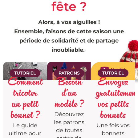
fête ?
Alors, à vos aiguilles !
Ensemble, faisons de cette saison une
période de solidarité et de partage
inoubliable.
TUTORIEL
PATRONS
TUTORIEL
Comment
Besoin
Envoyez
tricoter
d'un
gratuitemen
un petit
modèle ?
vos petits
bonnet ?
bonnets
Découvrez
les patrons
Le guide
Une fois vos
de toutes
ultime pour
bonnets