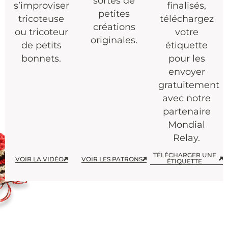
sortes de
s’improviser
finalisés,
petites
tricoteuse
téléchargez
créations
ou tricoteur
votre
originales.
de petits
étiquette
bonnets.
pour les
envoyer
gratuitement
avec notre
partenaire
Mondial
Relay.
TÉLÉCHARGER UNE
VOIR LA VIDÉO
VOIR LES PATRONS
ÉTIQUETTE