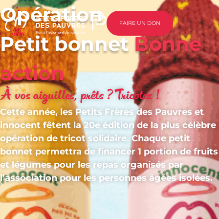
Opération
FAIRE UN DON
Petit bonnet
Bonne
action
À vos aiguilles, prêts ?
Tricotez !
Cette année, les Petits Frères des Pauvres et
innocent fêtent la 20e édition de la plus célèbre
opération de tricot solidaire. Chaque petit
bonnet permettra de financer 1 portion de fruits
et légumes pour les repas organisés par
l’association pour les personnes âgées isolées.