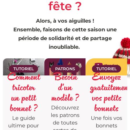
fête ?
Alors, à vos aiguilles !
Ensemble, faisons de cette saison une
période de solidarité et de partage
inoubliable.
TUTORIEL
PATRONS
TUTORIEL
Comment
Besoin
Envoyez
tricoter
d'un
gratuitemen
un petit
modèle ?
vos petits
bonnet ?
bonnets
Découvrez
les patrons
Le guide
Une fois vos
de toutes
ultime pour
bonnets