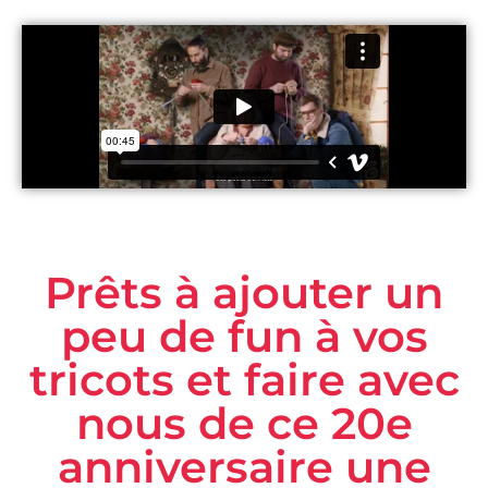
Prêts à ajouter un
peu de fun à vos
tricots et faire avec
nous de ce 20e
anniversaire une