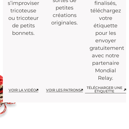
sortes de
s’improviser
finalisés,
petites
tricoteuse
téléchargez
créations
ou tricoteur
votre
originales.
de petits
étiquette
bonnets.
pour les
envoyer
gratuitement
avec notre
partenaire
Mondial
Relay.
TÉLÉCHARGER UNE
VOIR LA VIDÉO
VOIR LES PATRONS
ÉTIQUETTE